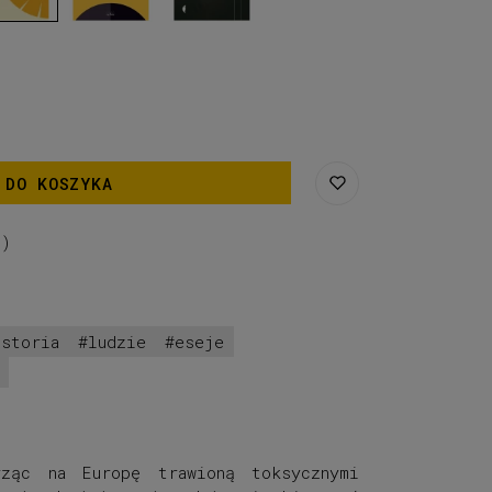
 DO KOSZYKA
0
)
istoria
ludzie
eseje
rząc na Europę trawioną toksycznymi