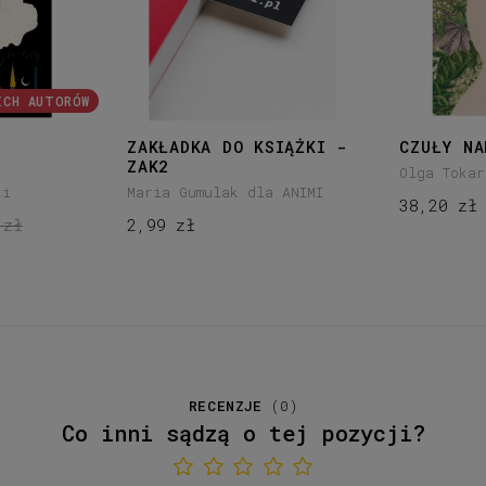
ICH AUTORÓW
Z
ZAKŁADKA DO KSIĄŻKI -
CZUŁY NA
ZAK2
Olga Tokar
ki
Maria Gumulak dla ANIMI
38,20 zł
 zł
2,99 zł
RECENZJE
(
0
)
Co inni sądzą o tej pozycji?