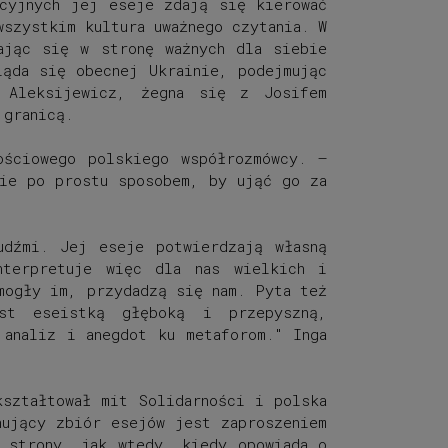
acyjnych jej eseje zdają się kierować
wszystkim kultura uważnego czytania. W
ając się w stronę ważnych dla siebie
ląda się obecnej Ukrainie, podejmując
y Aleksijewicz, żegna się z Josifem
 granicą.
ościowego polskiego współrozmówcy. –
nie po prostu sposobem, by ująć go za
udźmi. Jej eseje potwierdzają własną
nterpretuje więc dla nas wielkich i
mogły im, przydadzą się nam. Pyta też
st eseistką głęboką i przepyszną,
 analiz i anegdot ku metaforom
." Inga
kształtował mit Solidarności i polska
nujący zbiór esejów jest zaproszeniem
j strony, jak wtedy, kiedy opowiada o