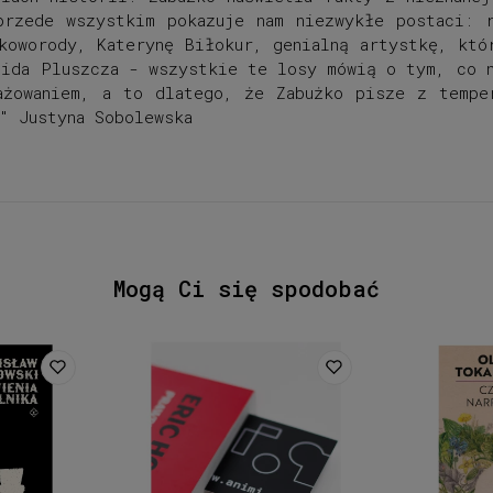
przede wszystkim pokazuje nam niezwykłe postaci: 
koworody, Katerynę Biłokur, genialną artystkę, któ
nida Pluszcza - wszystkie te losy mówią o tym, co n
ażowaniem, a to dlatego, że Zabużko pisze z temper
" Justyna Sobolewska
Mogą Ci się spodobać