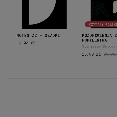
_CZYTAMY POLSK
NOTES Z2 - GŁADKI
POZDROWIENIA 
POPIELNIKA
19,90 zł
Stanisław Butows
25,90 zł
39,90