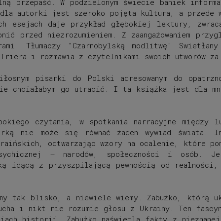
lną przepaść. W podzielonym świecie baniek inform
dla autorki jest szeroko pojęta kultura, a przede 
ych esejach daje przykład głębokiej lektury, zwrac
onić przed niezrozumieniem. Z zaangażowaniem przyg
rami. Tłumaczy "Czarnobylską modlitwę" Swietłan
Triera i rozmawia z czytelnikami swoich utworów za
iłosnym pisarki do Polski adresowanym do opatrzn
ie chciałabym go utracić. I ta książka jest dla m
bokiego czytania, w spotkania narracyjne między l
rką nie może się równać żaden wywiad świata. I
kraińskich, odtwarzając wzory na ocalenie, które po
psychicznej – narodów, społeczności i osób. Je
ką idącą z przyszpilającą pewnością od realności,
my tak blisko, a niewiele wiemy. Zabużko, którą u
ucha i nikt nie rozumie głosu z Ukrainy. Ten fascy
iach historii. Zabużko naświetla fakty z nieznane