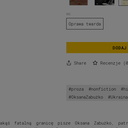
nożem,
chochlą
i
MK
widelcem,
Witold
Oprawa twarda
Szabłowski
DODAJ
Share
Recenzje
(
proza
nonfiction
h
OksanaZabużko
Ukraina
akąś fatalną granicę pisze Oksana Zabużko, pat