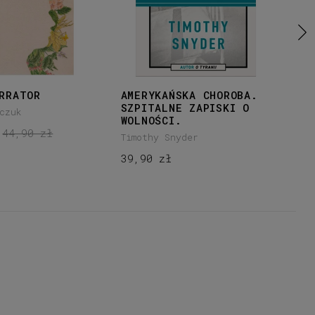
RRATOR
AMERYKAŃSKA CHOROBA.
NI
SZPITALNE ZAPISKI O
czuk
Mar
WOLNOŚCI.
44,90 zł
32
Timothy Snyder
39,90 zł