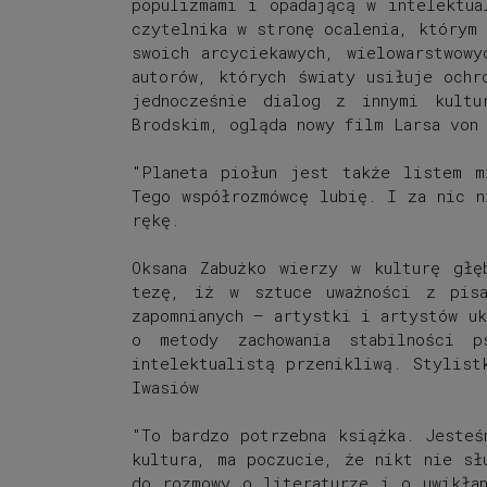
populizmami i opadającą w intelektua
czytelnika w stronę ocalenia, którym 
swoich arcyciekawych, wielowarstwow
autorów, których światy usiłuje ochr
jednocześnie dialog z innymi kultu
Brodskim, ogląda nowy film Larsa von 
"
Planeta piołun jest także listem m
Tego współrozmówcę lubię. I za nic n
rękę.
Oksana Zabużko wierzy w kulturę głę
tezę, iż w sztuce uważności z pisa
zapomnianych – artystki i artystów u
o metody zachowania stabilności 
intelektualistą przenikliwą. Stylist
Iwasiów
"
To bardzo potrzebna książka. Jesteś
kultura, ma poczucie, że nikt nie sł
do rozmowy o literaturze i o uwikłan