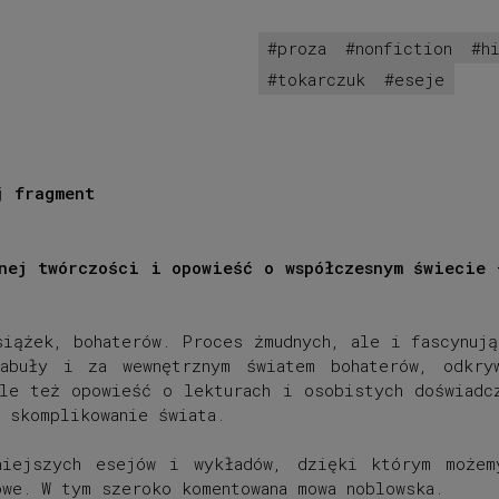
proza
nonfiction
h
tokarczuk
eseje
j fragment
snej twórczości i opowieść o współczesnym świecie 
siążek, bohaterów. Proces żmudnych, ale i fascynują
abuły i za wewnętrznym światem bohaterów, odkryw
ale też opowieść o lekturach i osobistych doświadc
 skomplikowanie świata.
żniejszych esejów i wykładów, dzięki którym może
we. W tym szeroko komentowana mowa noblowska.