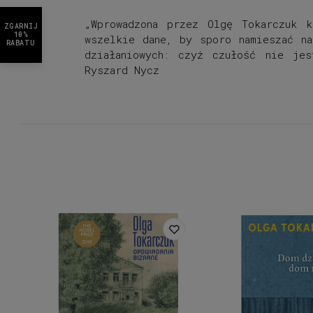
„Wprowadzona przez Olgę Tokarczuk k
ZGARNIJ
10%
wszelkie dane, by sporo namieszać n
RABATU
działaniowych: czyż czułość nie je
Ryszard Nycz