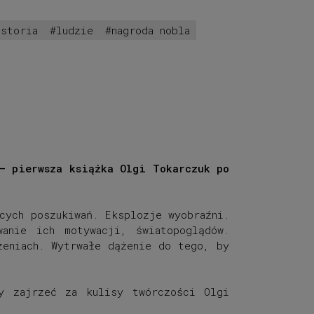
istoria
ludzie
nagroda nobla
– pierwsza książka Olgi Tokarczuk po
cych poszukiwań. Eksplozje wyobraźni.
anie ich motywacji, światopoglądów.
zeniach. Wytrwałe dążenie do tego, by
my zajrzeć za kulisy twórczości Olgi