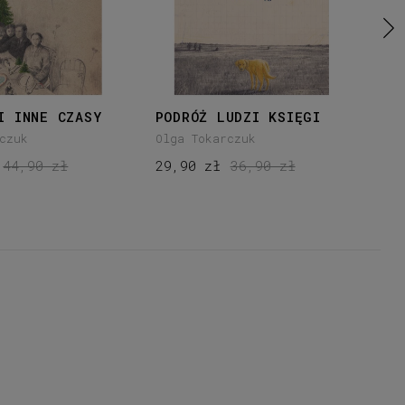
I INNE CZASY
PODRÓŻ LUDZI KSIĘGI
OS
czuk
Olga Tokarczuk
Olg
44,90 zł
29,90 zł
36,90 zł
31