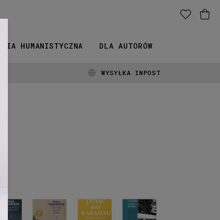
ERIA HUMANISTYCZNA
DLA AUTORÓW
WYSYŁKA INPOST
Prawiek
Jadąc
Wszystko
i
do
za
lu
inne
Babadag,
życie,