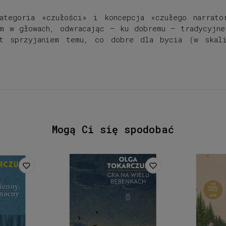
ategoria «czułości» i koncepcja «czułego narrat
am w głowach, odwracając – ku dobremu – tradycyjne
st sprzyjaniem temu, co dobre dla bycia (w skali
Mogą Ci się spodobać