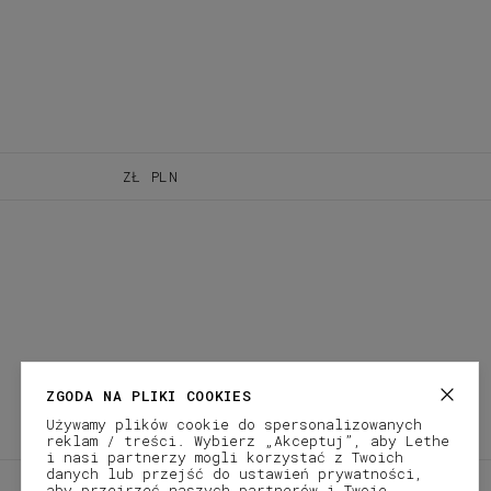
ZŁ
PLN
ZGODA NA PLIKI COOKIES
Używamy plików cookie do spersonalizowanych
reklam / treści. Wybierz „Akceptuj”, aby Lethe
i nasi partnerzy mogli korzystać z Twoich
danych lub przejść do ustawień prywatności,
REGULAMIN SKLEPU
POLITYKA PRYWATNOŚCI
aby przejrzeć naszych partnerów i Twoje