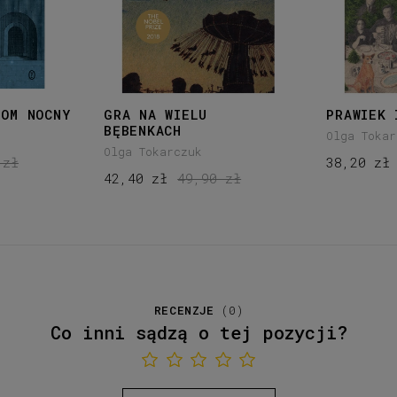
DOM NOCNY
GRA NA WIELU
PRAWIEK 
BĘBENKACH
Olga Tokar
Olga Tokarczuk
 zł
38,20 zł
42,40 zł
49,90 zł
RECENZJE
(
0
)
Co inni sądzą o tej pozycji?