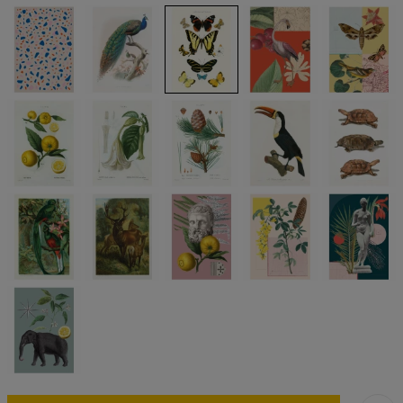
Notes
Notes
Notes
Notes
Notes
Z6
Z16
Z21
Z7
Z8
-
-
-
-
-
gładki
w
gładki
w
gładki
kratkę
kropki
Notes
Notes
Notes
Notes
Notes
Z20
Z19
Z18
Z17
Z15
-
-
-
-
-
gładki
gładki
w
w
gładki
kratkę
kropki
Notes
Notes
Notes
Notes
Notes
Z14
Z13
Z12
Z11
Z10
-
-
-
-
-
gładki
gładki
gładki
gładki
gładki
Notes
Z9
-
w
kratkę