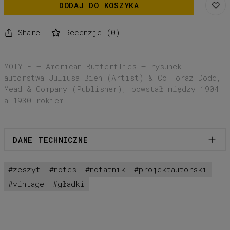
DODAJ DO KOSZYKA
Share
Recenzje
(
0
)
MOTYLE – American Butterflies – rysunek
autorstwa Juliusa Bien (Artist) & Co. oraz Dodd,
Mead & Company (Publisher), powstał między 1904
a 1930 rokiem.
DANE TECHNICZNE
zeszyt
notes
notatnik
projektautorski
Papier okładka:
Munken Pure
Papier środek:
Munken Print Cream
vintage
gładki
Format:
145 x 210mm
Liczba stron:
64
Oprawa:
miękka + zszywka