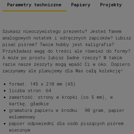
Parametry techniczne
Papiery
Projekty
Szukasz nieoczywistego prezentu? Jesteś fanem
analogowych notatek i odręcznych zapisków? Lubisz
pisać piórem? Twoim hobby jest kaligrafia?
Przykładasz wagę do treści ale również do formy?
A może po prostu lubisz ładne rzeczy? W takim
razie nasze zeszyty mogą wpaść Ci w oko. Dopiero
zaczynamy ale planujemy dla Was całą kolekcję!
format: 145 x 210 mm (A5)
liczba stron: 64
zawartość: strony w kropki (co 5 mm), w
kartkę, gładkie
gramatura papieru w środku: 90 gram, papier
wolumenowy
papier odpowiedni dla osób piszących piórem
wiecznym