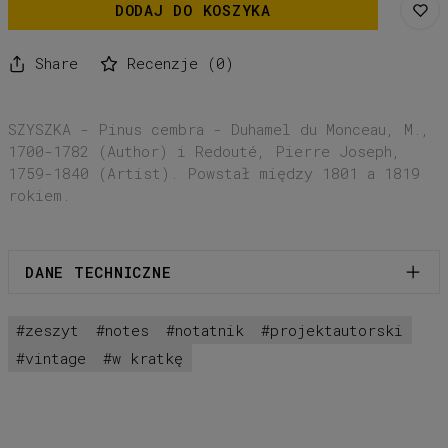
DODAJ DO KOSZYKA
Share
Recenzje
(
0
)
SZYSZKA - Pinus cembra - Duhamel du Monceau, M.,
1700-1782 (Author) i Redouté, Pierre Joseph,
1759-1840 (Artist). Powstał między 1801 a 1819
rokiem.
DANE TECHNICZNE
zeszyt
notes
notatnik
projektautorski
Papier okładka:
Munken Pure
Papier środek:
Munken Print Cream
vintage
w kratkę
Format:
145 x 210mm
Liczba stron:
64
Oprawa:
miękka + zszywka