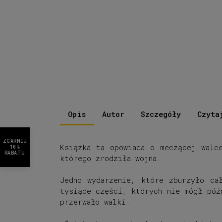
Opis
Autor
Szczegóły
Czyta
ZGARNIJ
Książka ta opowiada o meczącej walc
10%
RABATU
którego zrodziła wojna.
Jedno wydarzenie, które zburzyło ca
tysiące części, których nie mógł póź
przerwało walki.