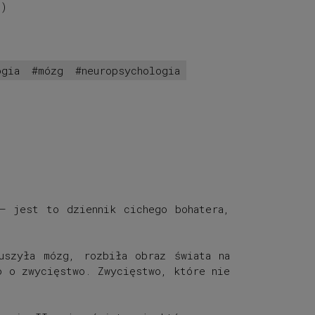
0
)
ogia
mózg
neuropsychologia
– jest to dziennik cichego bohatera,
uszyła mózg, rozbiła obraz świata na
o o zwycięstwo. Zwycięstwo, które nie