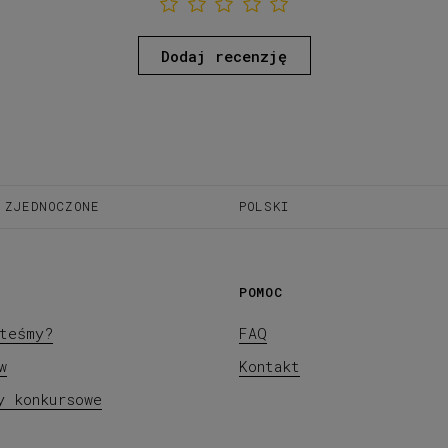
Dodaj recenzję
 ZJEDNOCZONE
POLSKI
POMOC
teśmy?
FAQ
w
Kontakt
y konkursowe