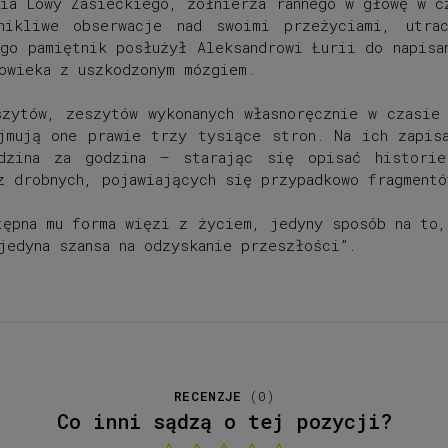
ia Lowy Zasieckiego, żołnierza rannego w głowę w c
nikliwe obserwacje nad swoimi przeżyciami, utrac
ego pamiętnik posłużył Aleksandrowi Łurii do napisa
owieka z uszkodzonym mózgiem.
zytów, zeszytów wykonanych własnoręcznie w czasie
jmują one prawie trzy tysiące stron. Na ich zapis
zina za godzina – starając się opisać historie
z drobnych, pojawiających się przypadkowo fragment
tępna mu forma więzi z życiem, jedyny sposób na to,
jedyna szansa na odzyskanie przeszłości”.
RECENZJE
(
0
)
Co inni sądzą o tej pozycji?