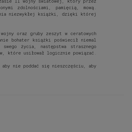
zasie II wojny światowej, który przez
onymi zdolnościami, pamięcią, mową.
nia niezwykłej książki, dzięki której
 wojny oraz gruby zeszyt w ceratowych
anie bohater książki poświecił niemal
 swego życia, następstwa strasznego
ów, które usiłował logicznie powiązać.
 aby nie poddać się nieszczęściu, aby