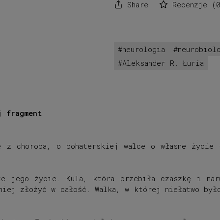
Share
Recenzje
(
neurologia
neurobiol
Aleksander R. Łuria
j fragment
e z choroba, o bohaterskiej walce o własne życie 
łe jego życie. Kula, która przebiła czaszkę i nar
niej złożyć w całość. Walka, w której niełatwo był