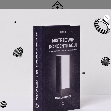
KSIĄŻKI
KOLEKCJE PAPIERNICZE
PROMOCJE
S
90-DNIOWE PRAWO ZWROTU
zyskany. Historia jednego zranienia.
_NOWOŚĆ
Świat utracony 
odzyskany. Hist
zranienia.
Aleksander Łuria
39,90 zł