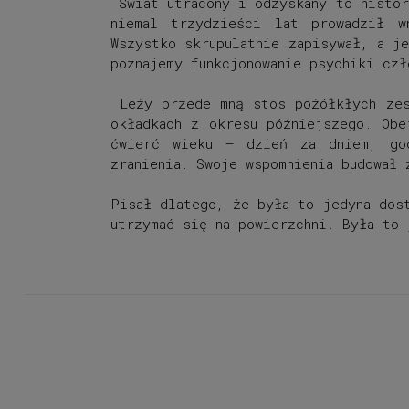
Świat utracony i odzyskany
to histor
niemal trzydzieści lat prowadził w
Wszystko skrupulatnie zapisywał, a j
poznajemy funkcjonowanie psychiki czł
Leży przede mną stos pożółkłych zes
okładkach z okresu późniejszego. Obe
ćwierć wieku – dzień za dniem, god
zranienia. Swoje wspomnienia budował 
Pisał dlatego, że była to jedyna dos
utrzymać się na powierzchni. Była to 