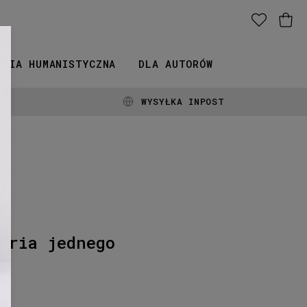
ERIA HUMANISTYCZNA
DLA AUTORÓW
WYSYŁKA INPOST
i
oria jednego