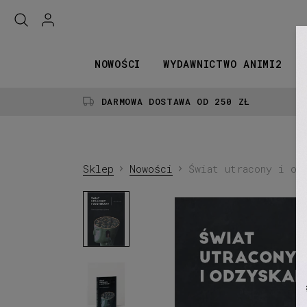
NOWOŚCI
WYDAWNICTWO ANIMI2
DARMOWA DOSTAWA OD 250 ZŁ
Sklep
Nowości
Świat utracony i od
Aleksander
Łuria.
Świat
utracony
i
odzyskany.
Historia
Aleksander
jednego
Łuria.
zranienia.
Świat
utracony