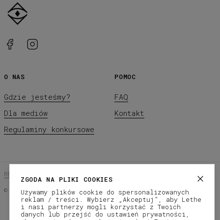
O NAS
POMOC
Gdzie jesteśmy?
FAQ
Dla mediów
Kontakt
Regulaminy konkursowe
REGULAMIN SKLEPU
POLITYKA PRYWATNOŚCI
ZGODA NA PLIKI COOKIES
©
2026
LETHE Co.
Używamy plików cookie do spersonalizowanych
reklam / treści. Wybierz „Akceptuj”, aby Lethe
Subscribe to our newsletter
i nasi partnerzy mogli korzystać z Twoich
danych lub przejść do ustawień prywatności,