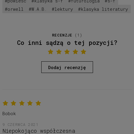
powieść
klasyka s-f
futurologia
s-f
orwell
W.A.B.
lektury
klasyka literatury
RECENZJE
(
1
)
Co inni sądzą o tej pozycji?
Dodaj recenzję
Bobok
9 CZERWCA 2021
Niepokojąco współczesna