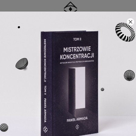
KSIĄŻKI
KOLEKCJE PAPIERNICZE
PROMOCJE
S
90-DNIOWE PRAWO ZWROTU
i podręczniki
Kosmos. Dziesięć rzeczy, które nale
Kosmos. Dziesię
które należy o 
Becky Smethurst
29,90 zł
OT