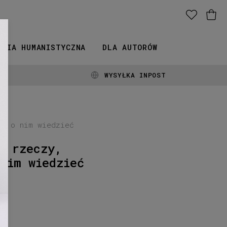
ERIA HUMANISTYCZNA
DLA AUTORÓW
WYSYŁKA INPOST
ży o nim wiedzieć
ć rzeczy,
nim wiedzieć