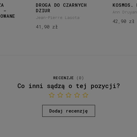
ZA
DROGA DO CZARNYCH
KOSMOS. 
U -
DZIUR
Ann Druya
ROWANE
Jean-Pierre Lasota
42,90 zł
41,90 zł
RECENZJE
(
0
)
Co inni sądzą o tej pozycji?
Dodaj recenzję