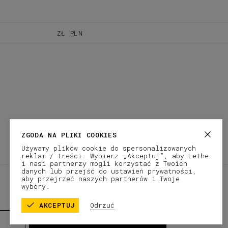
ZŁ
PLN
ZGODA NA PLIKI COOKIES
Używamy plików cookie do spersonalizowanych
reklam / treści. Wybierz „Akceptuj”, aby Lethe
i nasi partnerzy mogli korzystać z Twoich
danych lub przejść do ustawień prywatności,
REGULAMIN SKLEPU
POLITYKA PRYWATNOŚCI
aby przejrzeć naszych partnerów i Twoje
wybory.
AKCEPTUJ
Odrzuć
Get 10% Off