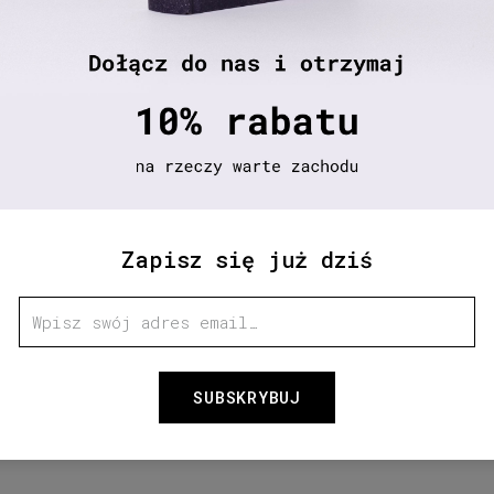
Oprawa twarda
DODAJ
Share
Recenzje
(
Zapisz się już dziś
kosmologia
SUBSKRYBUJ