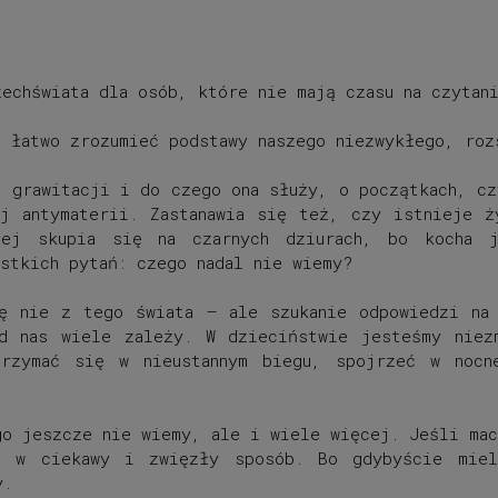
echświata dla osób, które nie mają czasu na czytan
e łatwo zrozumieć podstawy naszego niezwykłego, roz
o grawitacji i do czego ona służy, o początkach, cz
ej antymaterii. Zastanawia się też, czy istnieje ż
żej skupia się na czarnych dziurach, bo kocha j
stkich pytań: czego nadal nie wiemy?
ę nie z tego świata – ale szukanie odpowiedzi na 
d nas wiele zależy. W dzieciństwie jesteśmy niez
trzymać się w nieustannym biegu, spojrzeć w nocn
go jeszcze nie wiemy, ale i wiele więcej. Jeśli mac
i w ciekawy i zwięzły sposób. Bo gdybyście mie
y.