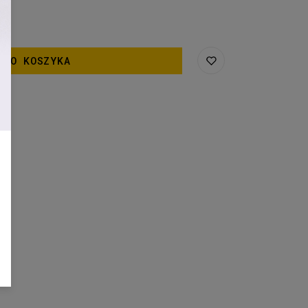
 DO KOSZYKA
0
)