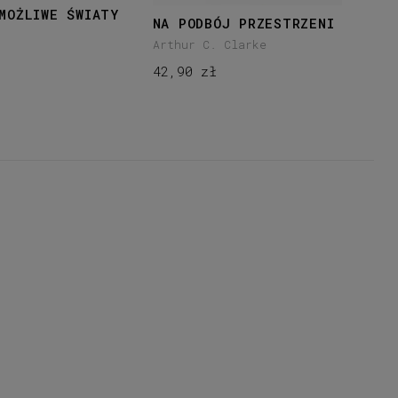
MOŻLIWE ŚWIATY
KO
NA PODBÓJ PRZESTRZENI
n
Art
Arthur C. Clarke
34
42,90 zł