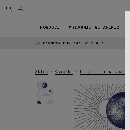
NOWOŚCI
WYDAWNICTWO ANIMI2
DARMOWA DOSTAWA OD 250 ZŁ
Sklep
Książki
Literatura naukowa 
Kosmos.
Dziesięć
rzeczy,
które
należy
o
nim
wiedzieć