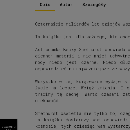
Opis
Autor
Szczegóły
Czternaście miliardów lat dziejów wsz
Ta książka jest dla każdego, kto chc
Astronomka Becky Smethurst opowiada 
ciemnej materii i nie mniej uchwytn
nocy niebo jest czarne. Nieco dłu
odpowiedzieć na najważniejsze ze wszy
Wszystko w tej książeczce wydaje si
życie na lepsze. Wciąż zmienia. I o
tracimy tę cechę. Warto czasami za
ciekawość.
Smethurst oświetla nie tylko to, cze
ta książka dostarczy wam odpowiedz
kosmosie, tych dziesięć wam wystarcz
ZGARNIJ