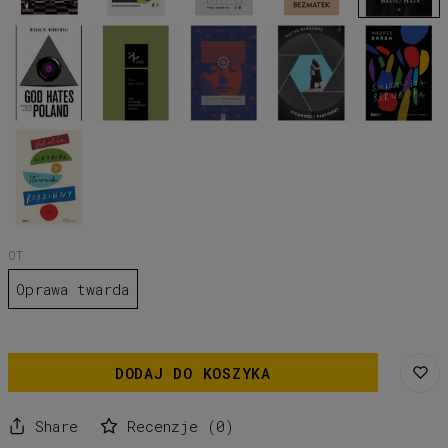
God
Listy
Magnetyzm,
Ciemność
Świetlista
hates
do
Petro
i
republika,
Poland,
mojego
Jacenko
Partnerzy,
Andrés
MICHAŁ
palestyńskiego
Sigitas
Barba
R.
sąsiada,
Parulskis
WIŚNIEWSKI
Yossi
Klein
Słownik
Halevi
rodzinny,
Natalia
Ginzburg
OT
Oprawa twarda
DODAJ DO KOSZYKA
Share
Recenzje
(
0
)