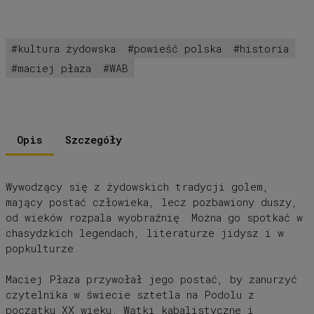
kultura żydowska
powieść polska
historia
maciej płaza
WAB
Opis
Szczegóły
Wywodzący się z żydowskich tradycji golem,
mający postać człowieka, lecz pozbawiony duszy,
od wieków rozpala wyobraźnię. Można go spotkać w
chasydzkich legendach, literaturze jidysz i w
popkulturze.
Maciej Płaza przywołał jego postać, by zanurzyć
czytelnika w świecie sztetla na Podolu z
początku XX wieku. Wątki kabalistyczne i