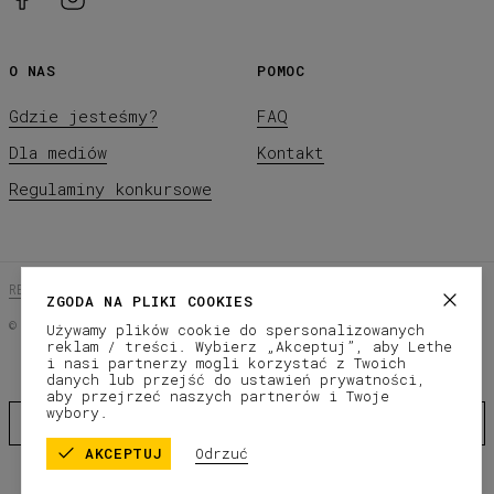
O NAS
POMOC
Gdzie jesteśmy?
FAQ
Dla mediów
Kontakt
Regulaminy konkursowe
REGULAMIN SKLEPU
POLITYKA PRYWATNOŚCI
ZGODA NA PLIKI COOKIES
©
2026
LETHE Co.
Używamy plików cookie do spersonalizowanych
reklam / treści. Wybierz „Akceptuj”, aby Lethe
Subscribe to our newsletter
i nasi partnerzy mogli korzystać z Twoich
danych lub przejść do ustawień prywatności,
aby przejrzeć naszych partnerów i Twoje
wybory.
AKCEPTUJ
Odrzuć
Get 10% Off