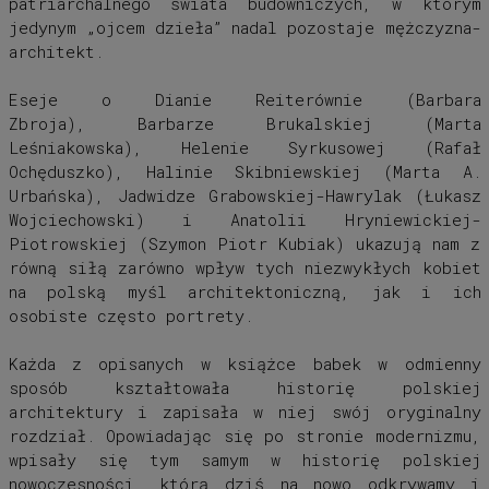
patriarchalnego świata budowniczych, w którym
jedynym „ojcem dzieła” nadal pozostaje mężczyzna-
architekt.
Eseje o Dianie Reiterównie (Barbara
Zbroja), Barbarze Brukalskiej (Marta
Leśniakowska), Helenie Syrkusowej (Rafał
Ochęduszko), Halinie Skibniewskiej (Marta A.
Urbańska), Jadwidze Grabowskiej-Hawrylak (Łukasz
Wojciechowski) i Anatolii Hryniewickiej-
Piotrowskiej (Szymon Piotr Kubiak) ukazują nam z
równą siłą zarówno wpływ tych niezwykłych kobiet
na polską myśl architektoniczną, jak i ich
osobiste często portrety.
Każda z opisanych w książce babek w odmienny
sposób kształtowała historię polskiej
architektury i zapisała w niej swój oryginalny
rozdział. Opowiadając się po stronie modernizmu,
wpisały się tym samym w historię polskiej
nowoczesności, którą dziś na nowo odkrywamy i