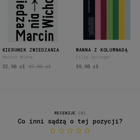
KIERUNEK ZWIEDZANIA
WANNA Z KOLUMNADĄ
Marcin Wicha
Filip Springer
32,90 zł
47,00 zł
59,90 zł
RECENZJE
(
0
)
Co inni sądzą o tej pozycji?