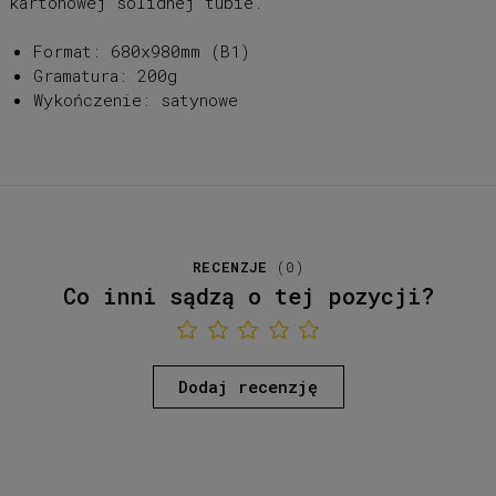
kartonowej solidnej tubie.
Format: 680x980mm (B1)
Gramatura: 200g
Wykończenie: satynowe
RECENZJE
(
0
)
Co inni sądzą o tej pozycji?
Dodaj recenzję