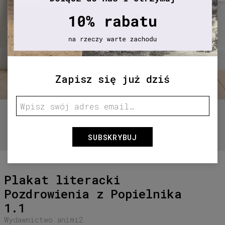
Zapisz się już dziś
Przytrzymaj aby powiększyć
SUBSKRYBUJ
Plakat literacki
Pozdrowienia z Popielnika
1.1
Wydawnictwo animi2