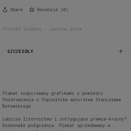
Share
Recenzje
(
0
)
Projekt plakatu - Justyna Jucha.
SZCZEGÓŁY
Format: 680x980mm (B1)
Gramatura: 200g
Wykończenie: satynowe
Wysyłany w kartonowej solidnej tubie bez
antyramy - zdjęcie to poglądowa
Plakat inspirowany grafikami z powieści
inspiracja.
Pozdrowienia z Popielnika autorstwa Stanisława
Butowskiego.
Lubicie liternictwo i intrygujące prawie-krainy?
Doskonałe połączenia. Plakat sprzedawany w