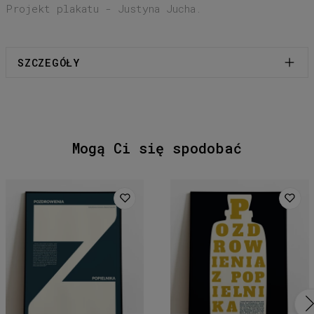
Projekt plakatu - Justyna Jucha.
SZCZEGÓŁY
Format: 680x980mm (B1)
Gramatura: 200g
Wykończenie: satynowe
Wysyłany w kartonowej solidnej tubie bez
Mogą Ci się spodobać
antyramy - zdjęcie to poglądowa
inspiracja.