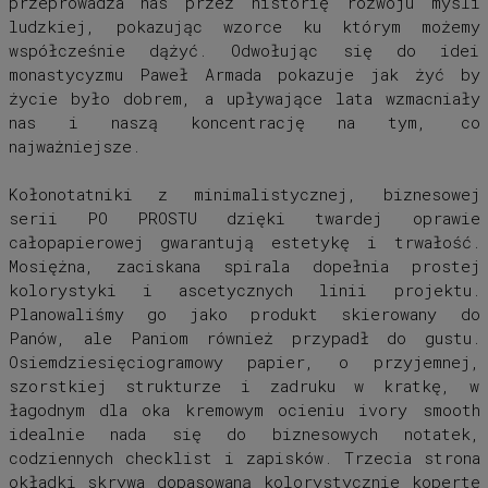
przeprowadza nas przez historię rozwoju myśli
ludzkiej, pokazując wzorce ku którym możemy
współcześnie dążyć. Odwołując się do idei
monastycyzmu Paweł Armada pokazuje jak żyć by
życie było dobrem, a upływające lata wzmacniały
nas i naszą koncentrację na tym, co
najważniejsze.
Kołonotatniki z minimalistycznej, biznesowej
serii PO PROSTU dzięki twardej oprawie
całopapierowej gwarantują estetykę i trwałość.
Mosiężna, zaciskana spirala dopełnia prostej
kolorystyki i ascetycznych linii projektu.
Planowaliśmy go jako produkt skierowany do
Panów, ale Paniom również przypadł do gustu.
Osiemdziesięciogramowy papier, o przyjemnej,
szorstkiej strukturze i zadruku w kratkę, w
łagodnym dla oka kremowym ocieniu ivory smooth
idealnie nada się do biznesowych notatek,
codziennych checklist i zapisków. Trzecia strona
okładki skrywa dopasowaną kolorystycznie kopertę