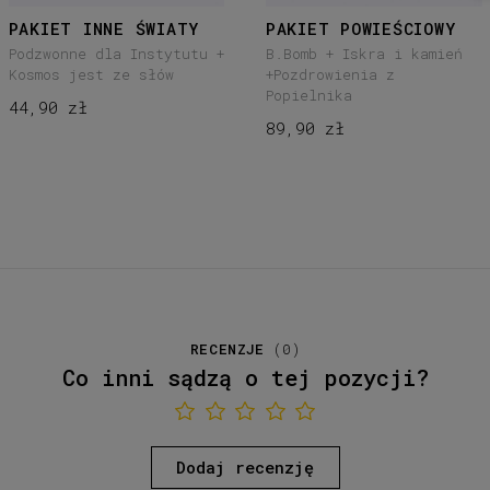
PAKIET INNE ŚWIATY
PAKIET POWIEŚCIOWY
Podzwonne dla Instytutu +
B.Bomb + Iskra i kamień
Kosmos jest ze słów
+Pozdrowienia z
Popielnika
44,90 zł
89,90 zł
RECENZJE
(
0
)
Co inni sądzą o tej pozycji?
Dodaj recenzję