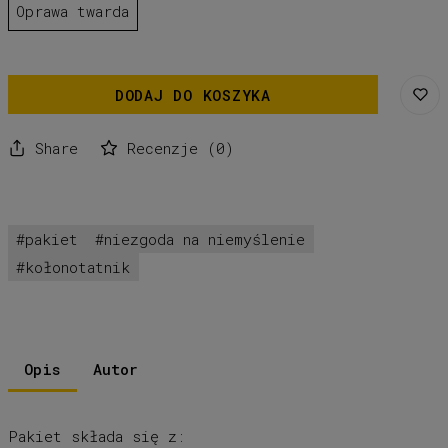
Oprawa twarda
DODAJ DO KOSZYKA
Share
Recenzje
(
0
)
pakiet
niezgoda na niemyślenie
kołonotatnik
Opis
Autor
Pakiet składa się z: