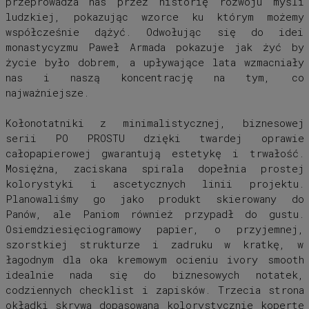
przeprowadza nas przez historię rozwoju myśli
ludzkiej, pokazując wzorce ku którym możemy
współcześnie dążyć. Odwołując się do idei
monastycyzmu Paweł Armada pokazuje jak żyć by
życie było dobrem, a upływające lata wzmacniały
nas i naszą koncentrację na tym, co
najważniejsze.
Kołonotatniki z minimalistycznej, biznesowej
serii PO PROSTU dzięki twardej oprawie
całopapierowej gwarantują estetykę i trwałość.
Mosiężna, zaciskana spirala dopełnia prostej
kolorystyki i ascetycznych linii projektu.
Planowaliśmy go jako produkt skierowany do
Panów, ale Paniom również przypadł do gustu.
Osiemdziesięciogramowy papier, o przyjemnej,
szorstkiej strukturze i zadruku w kratkę, w
łagodnym dla oka kremowym ocieniu ivory smooth
idealnie nada się do biznesowych notatek,
codziennych checklist i zapisków. Trzecia strona
okładki skrywa dopasowaną kolorystycznie kopertę