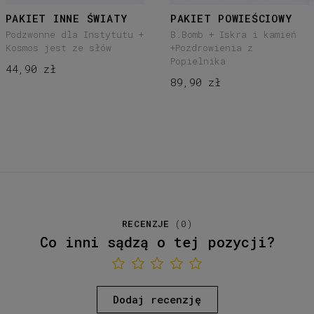
PAKIET INNE ŚWIATY
PAKIET POWIEŚCIOWY
Podzwonne dla Instytutu +
B.Bomb + Iskra i kamień
Kosmos jest ze słów
+Pozdrowienia z
Popielnika
44,90 zł
89,90 zł
RECENZJE
(
0
)
Co inni sądzą o tej pozycji?
Dodaj recenzję