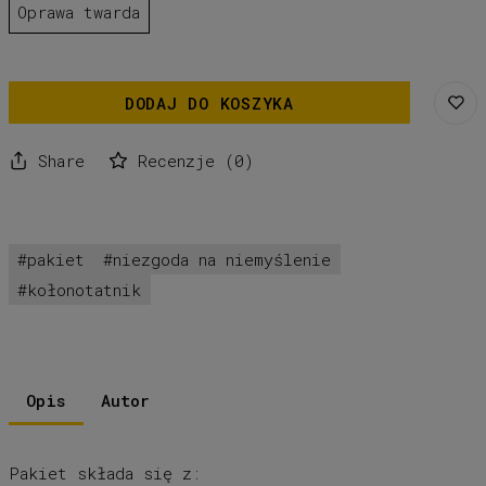
Oprawa twarda
DODAJ DO KOSZYKA
Share
Recenzje
(
0
)
pakiet
niezgoda na niemyślenie
kołonotatnik
Opis
Autor
Pakiet składa się z: