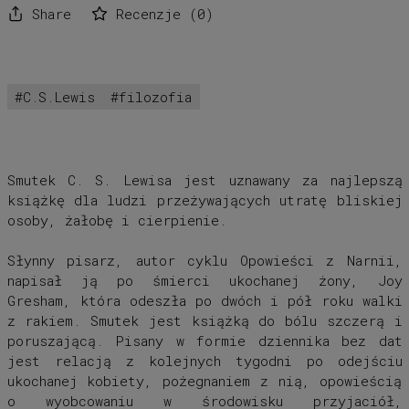
Share
Recenzje
(
0
)
C.S.Lewis
filozofia
Smutek C. S. Lewisa jest uznawany za najlepszą
książkę dla ludzi przeżywających utratę bliskiej
osoby, żałobę i cierpienie.
Słynny pisarz, autor cyklu Opowieści z Narnii,
napisał ją po śmierci ukochanej żony, Joy
Gresham, która odeszła po dwóch i pół roku walki
z rakiem. Smutek jest książką do bólu szczerą i
poruszającą. Pisany w formie dziennika bez dat
jest relacją z kolejnych tygodni po odejściu
ukochanej kobiety, pożegnaniem z nią, opowieścią
o wyobcowaniu w środowisku przyjaciół,