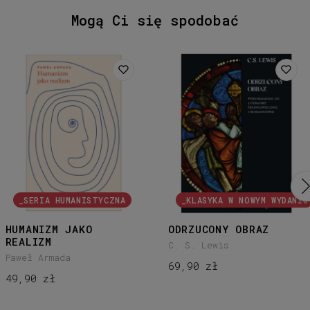
Mogą Ci się spodobać
_SERIA HUMANISTYCZNA
_KLASYKA W NOWYM WYDANIU
5
/5
HUMANIZM JAKO
ODRZUCONY OBRAZ
REALIZM
C. S. Lewis
Paweł Armada
69,90 zł
49,90 zł