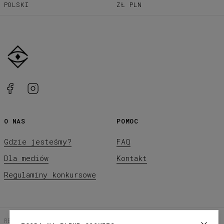
POLSKI
ZŁ
PLN
O NAS
POMOC
Gdzie jesteśmy?
FAQ
Dla mediów
Kontakt
Regulaminy konkursowe
REGULAMIN SKLEPU
POLITYKA PRYWATNOŚCI