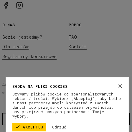
O NAS
POMOC
Gdzie jesteśmy?
FAQ
Dla mediów
Kontakt
Regulaminy konkursowe
REGULAMIN SKLEPU
POLITYKA PRYWATNOŚCI
ZGODA NA PLIKI COOKIES
©
2026
LETHE Co.
Używamy plików cookie do spersonalizowanych
reklam / treści. Wybierz „Akceptuj”, aby Lethe
Subscribe to our newsletter
i nasi partnerzy mogli korzystać z Twoich
danych lub przejść do ustawień prywatności,
aby przejrzeć naszych partnerów i Twoje
wybory.
AKCEPTUJ
Odrzuć