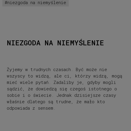
niezgoda na niemyślenie
jjprojekt.pl
Liczba stron: 272
Format stronicy: 165x235
Wykonanie: oprawa twarda
Premiera: 14.01.2021
ISBN: 978-836-6303-133
NIEZGODA NA NIEMYŚLENIE
Żyjemy w trudnych czasach. Być może nie
wszyscy to widzą, ale ci, którzy widzą, mogą
mieć wiele pytań. Zadaliby je, gdyby mogli
sądzić, że dowiedzą się czegoś istotnego o
sobie i o świecie. Jednak dzisiejsze czasy
właśnie dlatego są trudne, że mało kto
odpowiada z sensem.