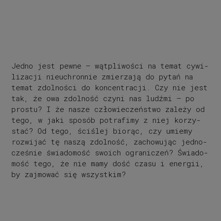
Jed­no jest pew­ne – wąt­pli­wo­ści na te­mat cy­wi­
li­za­cji nie­uchron­nie zmie­rza­ją do py­tań na
te­mat zdol­no­ści do kon­cen­tra­cji. Czy nie jest
tak, że owa zdol­no­ść czy­ni nas lu­dźmi – po
pro­stu? I że na­sze czło­wie­cze­ństwo za­le­ży od
tego, w jaki spo­sób po­tra­fi­my z niej ko­rzy­
stać? Od tego, ści­ślej bio­rąc, czy umie­my
roz­wi­jać tę na­szą zdol­no­ść, za­cho­wu­jąc jed­no­
cze­śnie świa­do­mo­ść swo­ich ogra­ni­czeń? Świa­do­
mo­ść tego, że nie mamy dość cza­su i ener­gii,
by zaj­mo­wać się wszyst­kim?