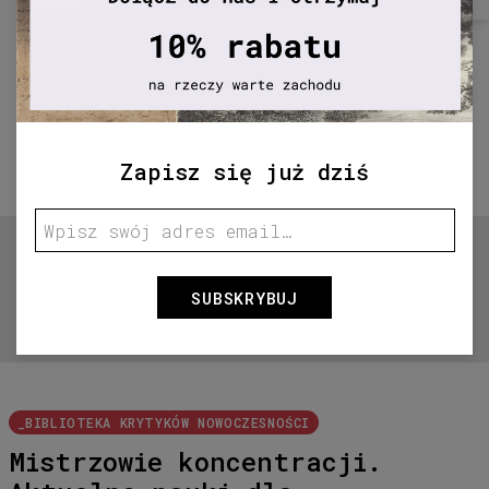
Zapisz się już dziś
SUBSKRYBUJ
Przytrzymaj aby powiększyć
_BIBLIOTEKA KRYTYKÓW NOWOCZESNOŚCI
Mistrzowie koncentracji.