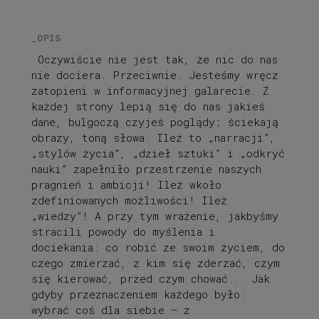
_OPIS
Oczywiście nie jest tak, że nic do nas
nie dociera. Przeciwnie. Jesteśmy wręcz
zatopieni w informacyjnej galarecie. Z
każdej strony lepią się do nas jakieś
dane, bulgoczą czyjeś poglądy; ściekają
obrazy, toną słowa. Ileż to „narracji”,
„stylów życia”, „dzieł sztuki” i „odkryć
nauki” zapełniło przestrzenie naszych
pragnień i ambicji! Ileż wkoło
zdefiniowanych możliwości! Ileż
„wiedzy”! A przy tym wrażenie, jakbyśmy
stracili powody do myślenia i
dociekania: co robić ze swoim życiem, do
czego zmierzać, z kim się zderzać, czym
się kierować, przed czym chować... Jak
gdyby przeznaczeniem każdego było:
wybrać coś dla siebie – z