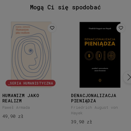
Mogą Ci się spodobać
_SERIA HUMANISTYCZNA
HUMANIZM JAKO
DENACJONALIZACJA
REALIZM
PIENIĄDZA
Paweł Armada
Friedrich August von
Hayek
49,90 zł
39,90 zł