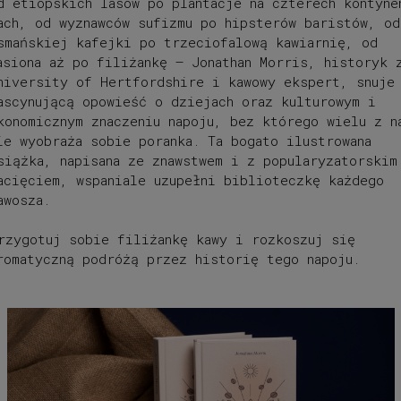
d etiopskich lasów po plantacje na czterech kontyne
ach, od wyznawców sufizmu po hipsterów baristów, od
smańskiej kafejki po trzeciofalową kawiarnię, od
asio­na aż po filiżankę – Jonathan Morris, historyk 
niver­sity of Hertfordshire i kawowy ekspert, snuje
ascynującą opowieść o dziejach oraz kulturowym i
konomicznym znaczeniu napoju, bez którego wielu z n
ie wyobraża sobie poranka. Ta bogato ilustrowana
siążka, napisana ze znawstwem i z popularyzatorskim
acięciem, wspania­le uzupełni biblioteczkę każdego
awosza.
rzygotuj sobie filiżankę kawy i rozkoszuj się
romatyczną podróżą przez historię tego napoju.