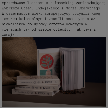
sprzedawano ludności muzułmańskiej zamieszkującej
wybrzeża Oceanu Indyjskiego i Morza Czerwonego.
W osiemnastym wieku Europejczycy uczynili kawę
towarem kolonialnym i zmusili poddanych oraz
niewolników do uprawy krzewów kawowych w
miejscach tak od siebie odległych jak Jawa i
Jamajka.