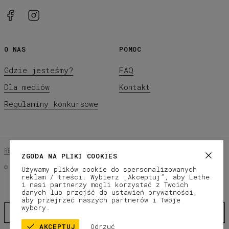
O NAS
POMOC
Gdzie jesteśmy?
FAQ
Dla mediów
Kontakt
Regulaminy konkursowe
REGULAMIN SKLEPU
POLITYKA PRYWATNOŚCI
ZGODA NA PLIKI COOKIES
©
2026
LETHE Co.
Używamy plików cookie do spersonalizowanych
reklam / treści. Wybierz „Akceptuj”, aby Lethe
Subscribe to our newsletter
i nasi partnerzy mogli korzystać z Twoich
danych lub przejść do ustawień prywatności,
aby przejrzeć naszych partnerów i Twoje
wybory.
AKCEPTUJ
Odrzuć