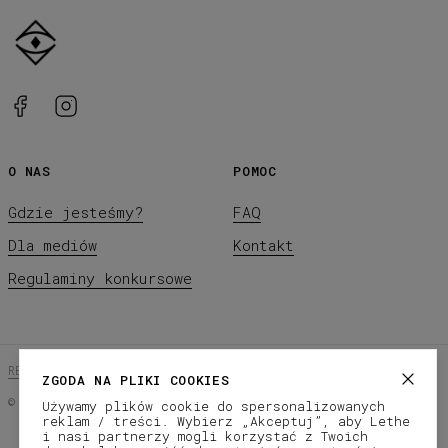
O NAS
POMOC
Gdzie jesteśmy?
FAQ
Dla mediów
Kontakt
Regulaminy konkursowe
REGULAMIN SKLEPU
POLITYKA PRYWATNOŚCI
ZGODA NA PLIKI COOKIES
©
2026
LETHE Co.
Używamy plików cookie do spersonalizowanych
reklam / treści. Wybierz „Akceptuj”, aby Lethe
Subscribe to our newsletter
i nasi partnerzy mogli korzystać z Twoich