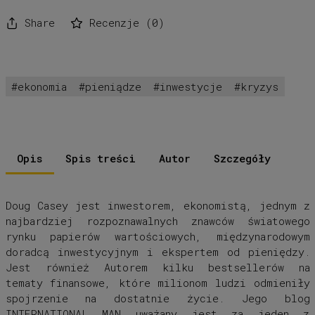
Share
Recenzje
(
0
)
ekonomia
pieniądze
inwestycje
kryzys
Opis
Spis treści
Autor
Szczegóły
Doug Casey jest inwestorem, ekonomistą, jednym z
najbardziej rozpoznawalnych znawców światowego
rynku papierów wartościowych, międzynarodowym
doradcą inwestycyjnym i ekspertem od pieniędzy.
Jest również Autorem kilku bestsellerów na
tematy finansowe, które milionom ludzi odmieniły
spojrzenie na dostatnie życie. Jego blog
INTERNATIONAL MAN uważany jest za jeden z