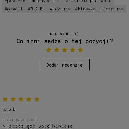
powieść
klasyka s-f
futurologia
s-f
orwell
W.A.B.
lektury
klasyka literatury
RECENZJE
(
1
)
Co inni sądzą o tej pozycji?
Dodaj recenzję
Bobok
9 CZERWCA 2021
Niepokojąco współczesna